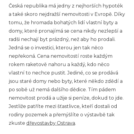
Česká republika má jedny z nejhorších hypoték
a také skoro nejdražší nemovitosti v Evropě. Díky
tomu, že hromada bohatých lidí vlastní byty a
domy, které pronajímá se cena nikdy nezlepší a
radši nechají byt prázdný, než aby ho prodali.
Jedná se o investici, kterou jen tak něco
nepřekoná. Cena nemovitostí roste každým
rokem raketově nahoru a každý, kdo něco
vlastní to nechce pustit. Jediné, co se prodává
jsou staré domy nebo byty, které někdo zdědí a
po sobě už nemá dalšího dědice. Tím pádem
nemovitost prodá a užije si peníze, dokud to jde.
Jestliže patříte mezi šťastlivce, kteří dostali od
rodiny pozemek a přemýšlíte o výstavbě tak
zkuste
dřevostavby Ostrava
.