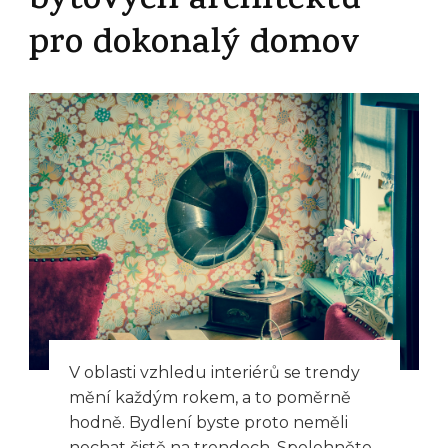
bytových architektů
pro dokonalý domov
V oblasti vzhledu interiérů se trendy
mění každým rokem, a to poměrně
hodně. Bydlení byste proto neměli
nechat čistě na trendech. Spolehněte