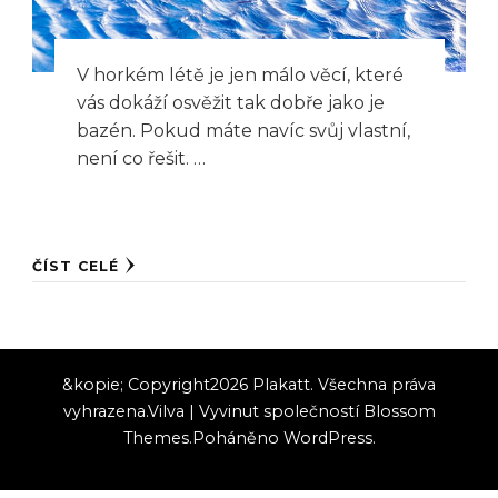
V horkém létě je jen málo věcí, které
vás dokáží osvěžit tak dobře jako je
bazén. Pokud máte navíc svůj vlastní,
není co řešit. …
ČÍST CELÉ
&kopie; Copyright2026
Plakatt
. Všechna práva
vyhrazena.
Vilva | Vyvinut společností
Blossom
Themes
.Poháněno
WordPress
.