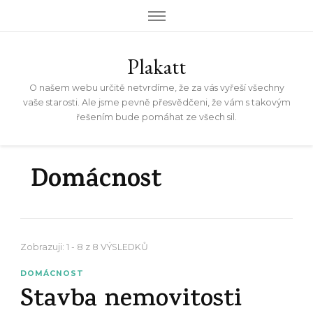
Plakatt
O našem webu určitě netvrdíme, že za vás vyřeší všechny
vaše starosti. Ale jsme pevně přesvědčeni, že vám s takovým
řešením bude pomáhat ze všech sil.
Domácnost
Zobrazuji: 1 - 8 z 8 VÝSLEDKŮ
DOMÁCNOST
Stavba nemovitosti