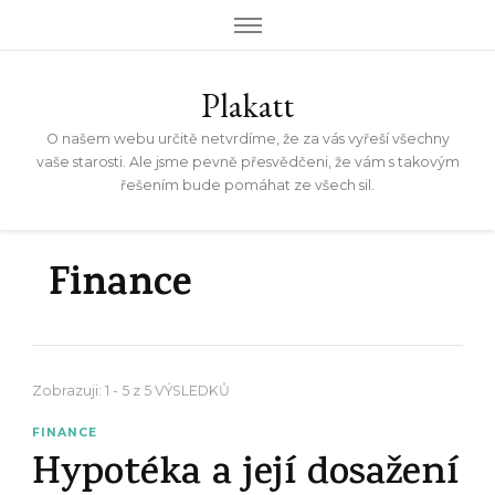
Plakatt
O našem webu určitě netvrdíme, že za vás vyřeší všechny
vaše starosti. Ale jsme pevně přesvědčeni, že vám s takovým
řešením bude pomáhat ze všech sil.
Finance
Zobrazuji: 1 - 5 z 5 VÝSLEDKŮ
FINANCE
Hypotéka a její dosažení