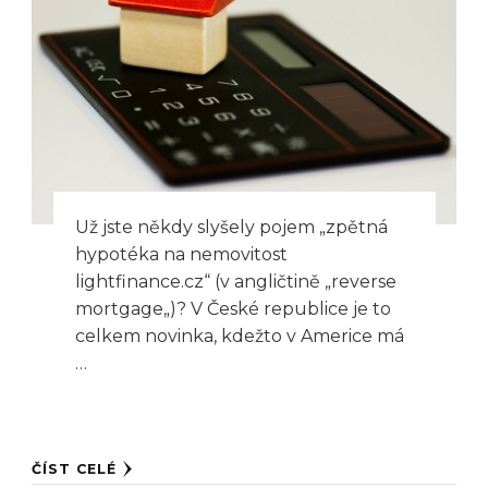
Už jste někdy slyšely pojem „zpětná
hypotéka na nemovitost
lightfinance.cz“ (v angličtině „reverse
mortgage„)? V České republice je to
celkem novinka, kdežto v Americe má
…
ČÍST CELÉ