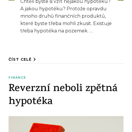
Chtěli byste si vzít nějakou hypotéku?
A jakou hypotéku? Protože opravdu
mnoho druhů finančních produktů,
které byste třeba mohli zkusit. Existuje
třeba hypotéka na pozemek. …
ČÍST CELÉ
FINANCE
Reverzní neboli zpětná
hypotéka