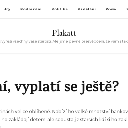
Hry
Podnikání
Politika
Vzdělání
Www
Plakatt
 vyřeší všechny vaše starosti. Ale jsme pevně přesvědčeni, že vám s t
, vyplatí se ještě?
činách velice oblíbené. Nabízí ho velké množství bankovn
ho zakládají dětem, ale spousta již starších lidí si ho z
.