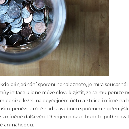
kde při sjednání spoření nenaleznete, je míra současné i
ry inflace klidně může člověk zjistit, že se mu peníze ne
 jim peníze leželi na obyčejném účtu a ztráceli mírně na 
ašimi penězi, určitě nad stavebním spořením zapřemýšl
 zmíněné další věci. Přeci jen pokud budete potřebovat 
é ani náhodou.