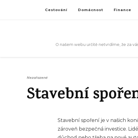
Cestování
Domácnost
Finance
O našem webu určitě netvrdíme, že za vás
Nezařazené
Stavební spoření
Stavební spoření je v našich kon
zároveň bezpečná investice. Lidé 
důchod nebo třeba na nové auto