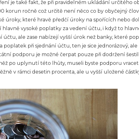
ní je také fakt, že při pravidelném ukládání určitého 
00 korun ročně což určitě není něco co by obyčejný člo
ké úroky, které hravě předčí úroky na spořících nebo d
hlavně vysoké poplatky za vedení účtu, i když to hlavn
ní účtu, ale zase nabízejí vyšší úrok než banky, které 
 za poplatek při sjednání účtu, ten je sice jednorázový, 
tátní podporu je možné čerpat pouze při dodržení šestil
něž po uplynutí této lhůty, museli byste podporu vracet
ěžně v rámci desetin procenta, ale u vyšší uložené část