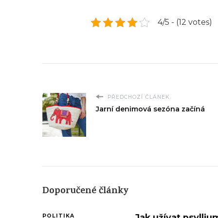
4/5 - (12 votes)
PŘEDCHOZÍ ČLÁNEK
Jarní denimová sezóna začíná
Doporučené články
Jak užívat psylli
POLITIKA