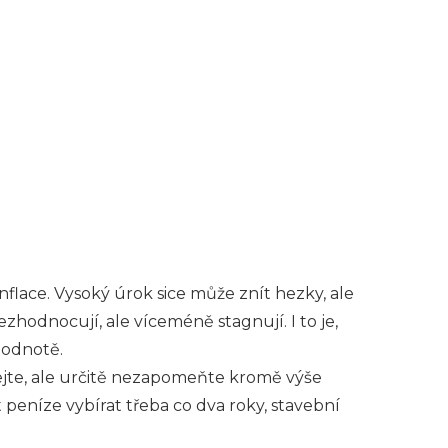
nflace. Vysoký úrok sice může znít hezky, ale
zhodnocují, ale víceméně stagnují. I to je,
hodnotě.
ejte, ale určitě nezapomeňte kromě výše
peníze vybírat třeba co dva roky, stavební