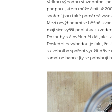
Velkou výhodou stavebního spoře
podporu, která může činit až 20
spoření jsou také poměrně vyso
Mezi nevýhodami se běžně uvádí 
mají sice vyšší poplatky za vede
Pozor by si člověk měl dát, ale i
Poslední nevýhodou je fakt, že s
stavebního spoření využít dříve 
samotné bance (ty se pohybují b