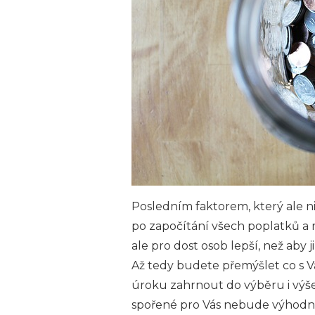
Posledním faktorem, který ale ni
po započítání všech poplatků a mí
ale pro dost osob lepší, než aby
Až tedy budete přemýšlet co s V
úroku zahrnout do výběru i výše
spořené pro Vás nebude výhodn