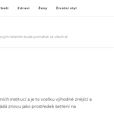
Zboží
Zdraví
Ženy
Životní styl
akovým řešením bude pomáhat ze všech sil.
ích institucí a je to vcelku výhodně znějící a
akládá znovu jako prostředek šetření na