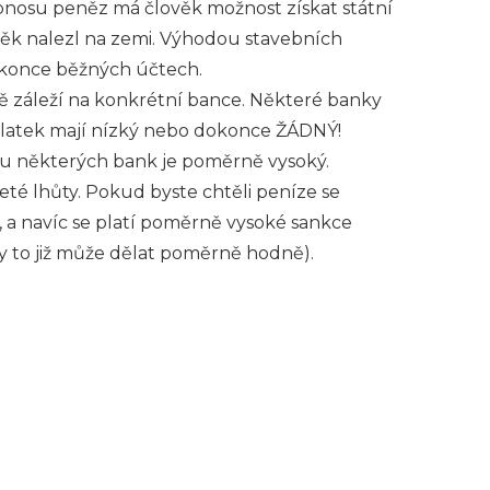
obnosu peněz má člověk možnost získat státní
věk nalezl na zemi. Výhodou stavebních
okonce běžných účtech.
ě záleží na konkrétní bance. Některé banky
poplatek mají nízký nebo dokonce ŽÁDNÝ!
ale u některých bank je poměrně vysoký.
eté lhůty. Pokud byste chtěli peníze se
, a navíc se platí poměrně vysoké sankce
ky to již může dělat poměrně hodně).