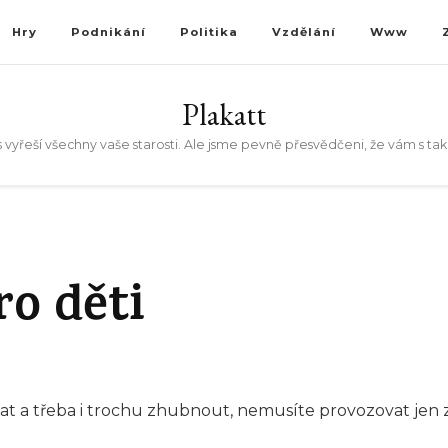
Hry
Podnikání
Politika
Vzdělání
Www
Plakatt
 vyřeší všechny vaše starosti. Ale jsme pevně přesvědčeni, že vám s t
ro děti
 a třeba i trochu zhubnout, nemusíte provozovat jen za