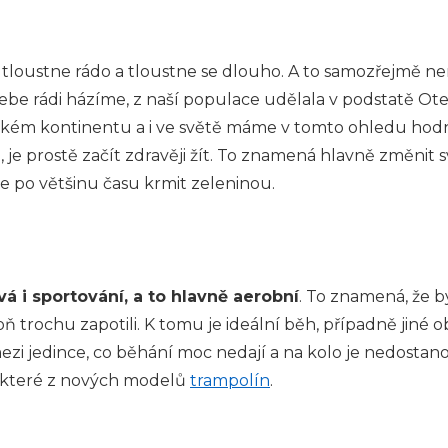
 tloustne rádo a tloustne se dlouho. A to samozřejmě n
be rádi házíme, z naší populace udělala v podstatě Otes
pském kontinentu a i ve světě máme v tomto ohledu hodn
je prostě začít zdravěji žít. To znamená hlavně změnit 
 se po většinu času krmit zeleninou.
á i sportování, a to hlavně aerobní
. To znamená, že b
oň trochu zapotili. K tomu je ideální běh, případně jiné 
zi jedince, co běhání moc nedají a na kolo je nedostan
ěkteré z nových modelů
trampolín
.