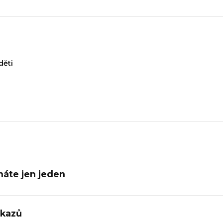
děti
máte jen jeden
dkazů