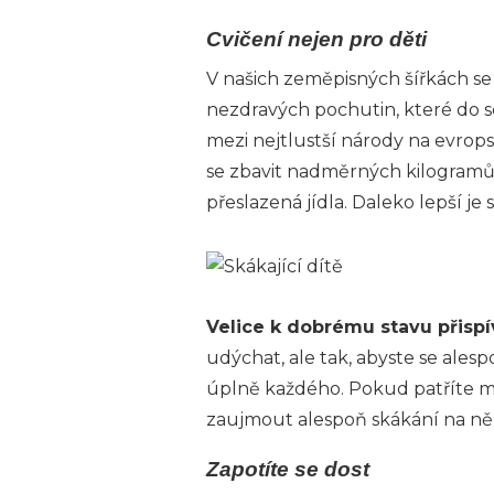
Cvičení nejen pro děti
V našich zeměpisných šířkách se
nezdravých pochutin, které do se
mezi nejtlustší národy na evro
se zbavit nadměrných kilogramů, 
přeslazená jídla. Daleko lepší je
Velice k dobrému stavu přispív
udýchat, ale tak, abyste se alesp
úplně každého. Pokud patříte me
zaujmout alespoň skákání na n
Zapotíte se dost