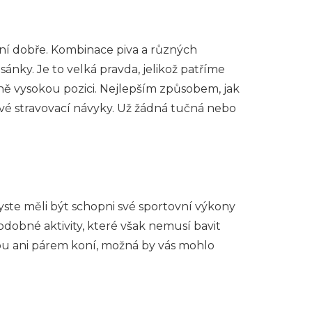
ení dobře. Kombinace piva a různých
ánky. Je to velká pravda, jelikož patříme
ě vysokou pozici. Nejlepším způsobem, jak
své stravovací návyky. Už žádná tučná nebo
yste měli být schopni své sportovní výkony
obdobné aktivity, které však nemusí bavit
ou ani párem koní, možná by vás mohlo