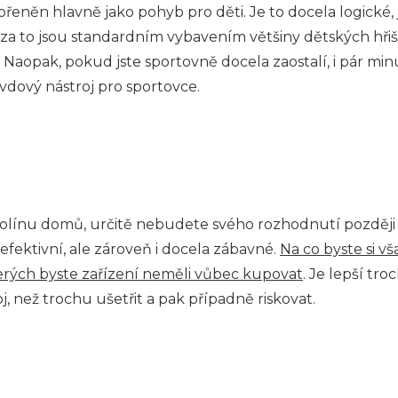
eněn hlavně jako pohyb pro děti. Je to docela logické, 
 za to jsou standardním vybavením většiny dětských hřiš
. Naopak, pokud jste sportovně docela zaostalí, i pár mi
vdový nástroj pro sportovce.
polínu domů, určitě nebudete svého rozhodnutí později l
 efektivní, ale zároveň i docela zábavné.
Na co byste si v
erých byste zařízení neměli vůbec kupovat
. Je lepší tr
, než trochu ušetřit a pak případně riskovat.
)