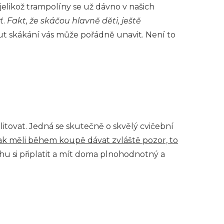
jelikož trampolíny se už dávno v našich
ť.
Fakt, že skáčou hlavně děti, ještě
nut skákání vás může pořádně unavit. Není to
itovat. Jedná se skutečně o skvělý cvičební
šak měli během koupě dávat zvláště pozor, to
ochu si připlatit a mít doma plnohodnotný a