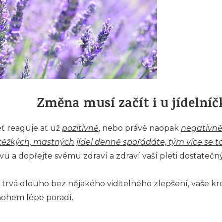
Změna musí začít i u jídelní
ť reaguje ať už
pozitivně
, nebo právě naopak
negativn
 těžkých, mastných jídel denně spořádáte, tým více se to
u a dopřejte svému zdraví a zdraví vaší pleti dostatečn
 trvá dlouho bez nějakého viditelného zlepšení, vaše kr
ohem lépe poradí.