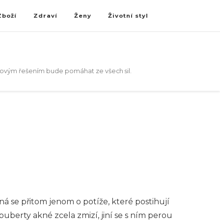
Zboží
Zdraví
Ženy
Životní styl
akovým řešením bude pomáhat ze všech sil.
á se přitom jenom o potíže, které postihují
puberty akné zcela zmizí, jiní se s ním perou