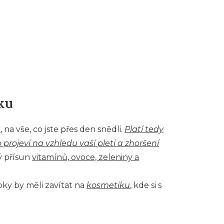
čku
ě
, na vše, co jste přes den snědli.
Platí tedy
 projeví na vzhledu vaší pleti a zhoršení
ý přísun
vitamínů, ovoce, zeleniny a
oky by měli zavítat na
kosmetiku
, kde si s