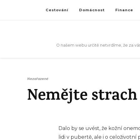
Cestování
Domácnost
Finance
O našem webu určitě netvrdíme, že za vás
Nezařazené
Nemějte strach 
Dalo by se uvést, že kožní onemo
lidi v pubertě, ale i o celoživo