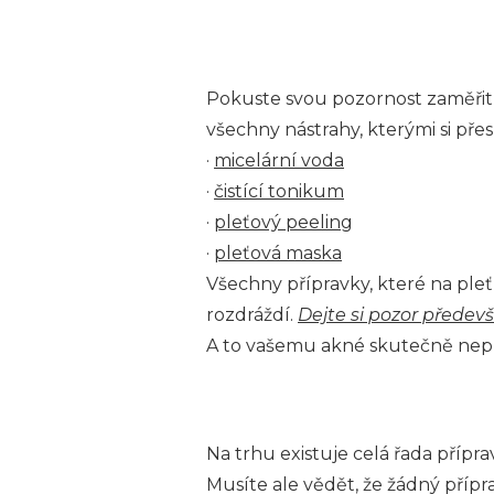
Pokuste svou pozornost zaměřit v 
všechny nástrahy, kterými si pře
·
micelární voda
·
čistící tonikum
·
pleťový peeling
·
pleťová maska
Všechny přípravky, které na pleť
rozdráždí.
Dejte si pozor předev
A to vašemu akné skutečně nepr
Na trhu existuje celá řada přípr
Musíte ale vědět, že žádný příp