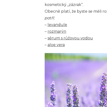
kosmetický „zázrak“.
Obecně platí, že byste se měli r
patří:
–
levandule
–
rozmarýn
–
sérum s růžovou vodou
–
aloe vera