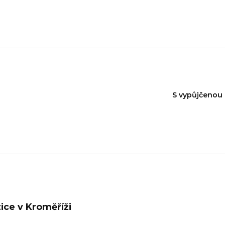
)
S vypůjčenou
ice v Kroměříži