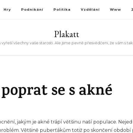
Hry
Podnikání
Politika
Vzdělání
Www
Plakatt
 vyřeší všechny vaše starosti. Ale jsme pevně přesvědčeni, že vám s t
poprat se s akné
cnění, jakým je akné trápí většinu naší populace. Nejedn
tní problém. Většině puberťákům totiž po skončení období 