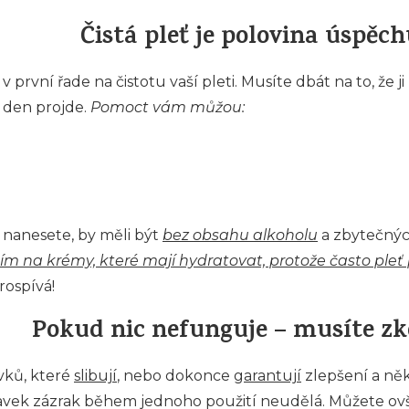
Čistá pleť je polovina úspěc
první řade na čistotu vaší pleti. Musíte dbát na to, že ji
s den projde.
Pomoct vám můžou:
 nanesete, by měli být
bez obsahu alkoholu
a zbytečných
ším na krémy, které mají hydratovat, protože často pleť
ospívá!
Pokud nic nefunguje – musíte zk
avků, které
slibují
, nebo dokonce
garantují
zlepšení a ně
ravek zázrak během jednoho použití neudělá. Můžete ovš