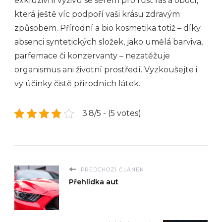
exkluzivní výživu se sérem pro růst řas a obočí,
která ještě víc podpoří vaši krásu zdravým
způsobem. Přírodní a bio kosmetika totiž – díky
absenci syntetických složek, jako umělá barviva,
parfemace či konzervanty – nezatěžuje
organismus ani životní prostředí. Vyzkoušejte i
vy účinky čistě přírodních látek.
3.8/5 - (5 votes)
PŘEDCHOZÍ ČLÁNEK
Přehlídka aut