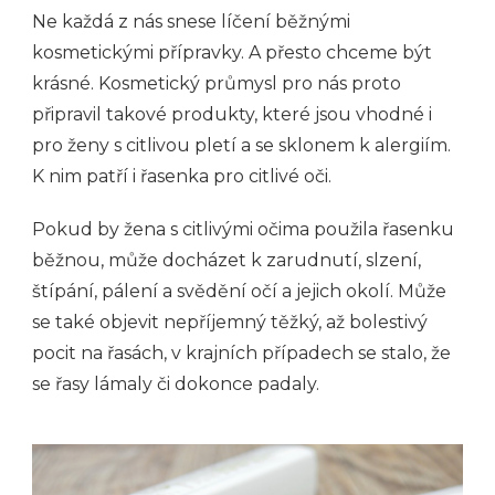
Ne každá z nás snese líčení běžnými
kosmetickými přípravky. A přesto chceme být
krásné. Kosmetický průmysl pro nás proto
připravil takové produkty, které jsou vhodné i
pro ženy s citlivou pletí a se sklonem k alergiím.
K nim patří i řasenka pro citlivé oči.
Pokud by žena s citlivými očima použila řasenku
běžnou, může docházet k zarudnutí, slzení,
štípání, pálení a svědění očí a jejich okolí. Může
se také objevit nepříjemný těžký, až bolestivý
pocit na řasách, v krajních případech se stalo, že
se řasy lámaly či dokonce padaly.