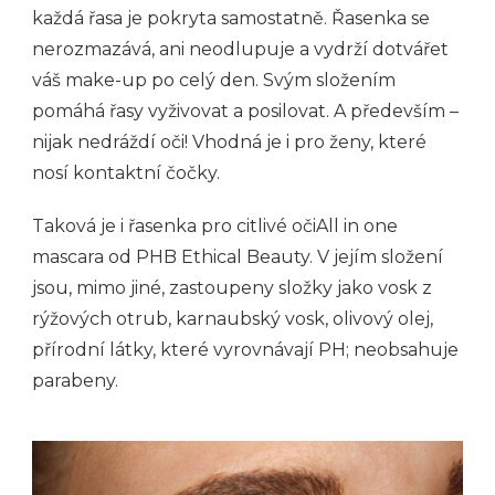
každá řasa je pokryta samostatně. Řasenka se
nerozmazává, ani neodlupuje a vydrží dotvářet
váš make-up po celý den. Svým složením
pomáhá řasy
vyživovat a posilovat. A především –
nijak nedráždí oči!
Vhodná je i pro ženy, které
nosí kontaktní čočky.
Taková je i
řasenka pro citlivé oči
All in one
mascara od PHB Ethical Beauty. V jejím složení
jsou, mimo jiné, zastoupeny složky jako vosk z
rýžových otrub, karnaubský vosk, olivový olej,
přírodní látky, které vyrovnávají PH; neobsahuje
parabeny.