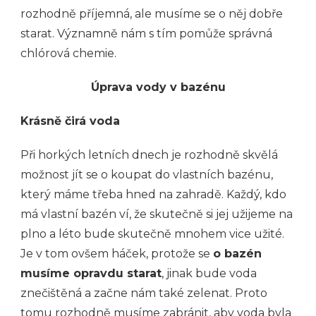
rozhodně příjemná, ale musíme se o něj dobře
starat. Významně nám s tím pomůže správná
chlórová chemie.
Úprava vody v bazénu
Krásně čirá voda
Při horkých letních dnech je rozhodně skvělá
možnost jít se o koupat do vlastních bazénu,
který máme třeba hned na zahradě. Každý, kdo
má vlastní bazén ví, že skutečně si jej užijeme na
plno a léto bude skutečně mnohem vice užité.
Je v tom ovšem háček, protože se
o bazén
musíme opravdu starat
, jinak bude voda
znečištěná a začne nám také zelenat. Proto
tomu rozhodně musíme zabránit, aby voda byla