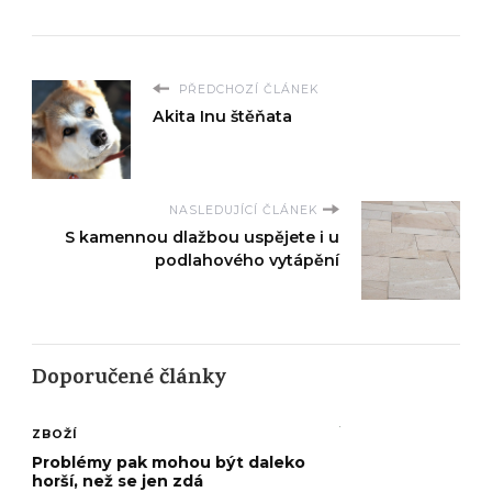
PŘEDCHOZÍ ČLÁNEK
Akita Inu štěňata
NASLEDUJÍCÍ ČLÁNEK
S kamennou dlažbou uspějete i u
podlahového vytápění
Doporučené články
ZBOŽÍ
Problémy pak mohou být daleko
horší, než se jen zdá