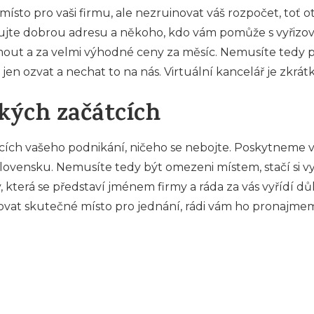
ísto pro vaši firmu, ale nezruinovat váš rozpočet, toť ot
jte dobrou adresu a někoho, kdo vám pomůže s vyřizová
jmout a za velmi výhodné ceny za měsíc. Nemusíte tedy pr
 jen ozvat a nechat to na nás.
Virtuální kancelář
je zkrátk
kých začátcích
ch vašeho podnikání, ničeho se nebojte. Poskytneme vá
vensku. Nemusíte tedy být omezeni místem, stačí si vybr
která se představí jménem firmy a ráda za vás vyřídí důleži
ebovat skutečné místo pro jednání, rádi vám ho pronaj