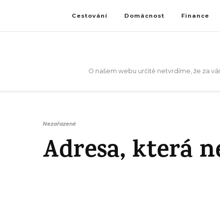
Cestování
Domácnost
Finance
O našem webu určitě netvrdíme, že za vás
Nezařazené
Adresa, která n