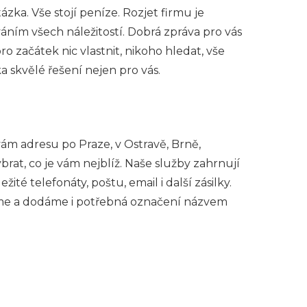
ázka. Vše stojí peníze. Rozjet firmu je
ním všech náležitostí. Dobrá zpráva pro vás
o začátek nic vlastnit, nikoho hledat, vše
a skvělé řešení nejen pro vás.
m adresu po Praze, v Ostravě, Brně,
at, co je vám nejblíž. Naše služby zahrnují
té telefonáty, poštu, email i další zásilky.
meme a dodáme i potřebná označení názvem