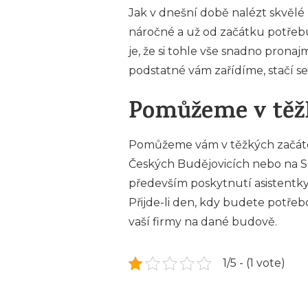
Jak v dnešní době nalézt skvělé m
náročné a už od začátku potřebu
je, že si tohle vše snadno prona
podstatné vám zařídíme, stačí se
Pomůžeme v těž
Pomůžeme vám v těžkých začátcí
Českých Budějovicích nebo na Slo
především poskytnutí asistentky, 
Přijde-li den, kdy budete potř
vaší firmy na dané budově.
1/5 - (1 vote)