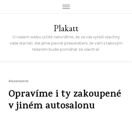
Plakatt
O našem webu určitě netvrdíme, že za vás vyřeší všechny
vaše starosti. Ale jsme pevně přesvědčeni, že vám s takovým
řešením bude pomáhat ze všech sil.
Nezařazené
Opravíme i ty zakoupené
v jiném autosalonu