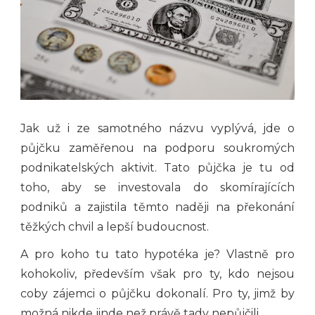
Jak už i ze samotného názvu vyplývá, jde o
půjčku zaměřenou na podporu soukromých
podnikatelských aktivit. Tato půjčka je tu od
toho, aby se investovala do skomírajících
podniků a zajistila těmto naději na překonání
těžkých chvil a lepší budoucnost.
A pro koho tu tato hypotéka je? Vlastně pro
kohokoliv, především však pro ty, kdo nejsou
coby zájemci o půjčku dokonalí. Pro ty, jimž by
možná nikde jinde než právě tady nepůjčili.