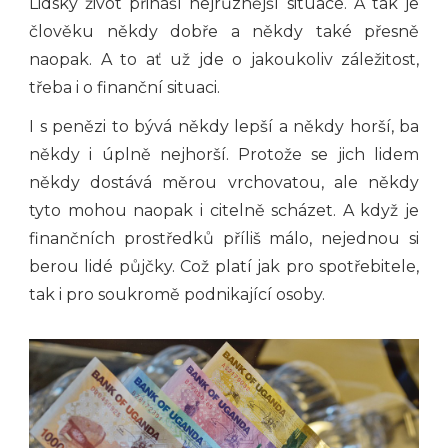
Lidský život přináší nejrůznější situace. A tak je
člověku někdy dobře a někdy také přesně
naopak. A to ať už jde o jakoukoliv záležitost,
třeba i o finanční situaci.
I s penězi to bývá někdy lepší a někdy horší, ba
někdy i úplně nejhorší. Protože se jich lidem
někdy dostává měrou vrchovatou, ale někdy
tyto mohou naopak i citelně scházet. A když je
finančních prostředků příliš málo, nejednou si
berou lidé půjčky. Což platí jak pro spotřebitele,
tak i pro soukromě podnikající osoby.