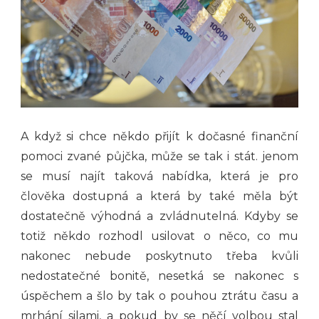
A když si chce někdo přijít k dočasné finanční
pomoci zvané půjčka, může se tak i stát. jenom
se musí najít taková nabídka, která je pro
člověka dostupná a která by také měla být
dostatečně výhodná a zvládnutelná. Kdyby se
totiž někdo rozhodl usilovat o něco, co mu
nakonec nebude poskytnuto třeba kvůli
nedostatečné bonitě, nesetká se nakonec s
úspěchem a šlo by tak o pouhou ztrátu času a
mrhání silami, a pokud by se něčí volbou stal