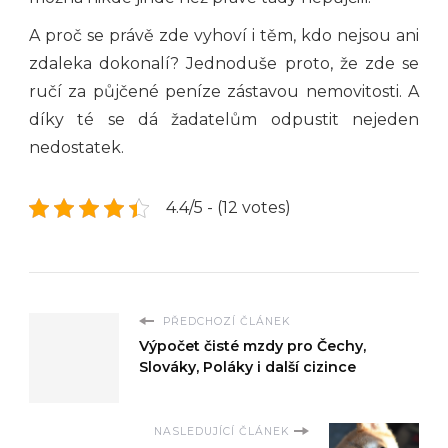
A proč se právě zde vyhoví i těm, kdo nejsou ani
zdaleka dokonalí? Jednoduše proto, že zde se
ručí za půjčené peníze zástavou nemovitosti. A
díky té se dá žadatelům odpustit nejeden
nedostatek.
4.4/5 - (12 votes)
PŘEDCHOZÍ ČLÁNEK
Výpočet čisté mzdy pro Čechy,
Slováky, Poláky i další cizince
NASLEDUJÍCÍ ČLÁNEK