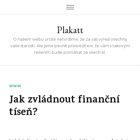
Plakatt
O našem webu určitě netvrdíme, že za vás vyřeší všechny
vaše starosti. Ale jsme pevně přesvědčeni, že vám s takovým
řešením bude pomáhat ze všech sil.
WWW
Jak zvládnout finanční
tíseň?