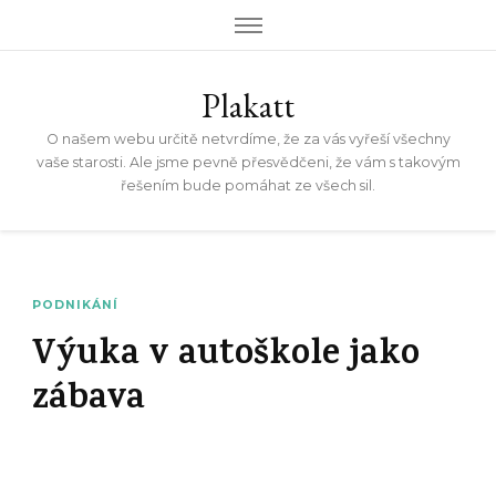
Plakatt
O našem webu určitě netvrdíme, že za vás vyřeší všechny
vaše starosti. Ale jsme pevně přesvědčeni, že vám s takovým
řešením bude pomáhat ze všech sil.
PODNIKÁNÍ
Výuka v autoškole jako
zábava