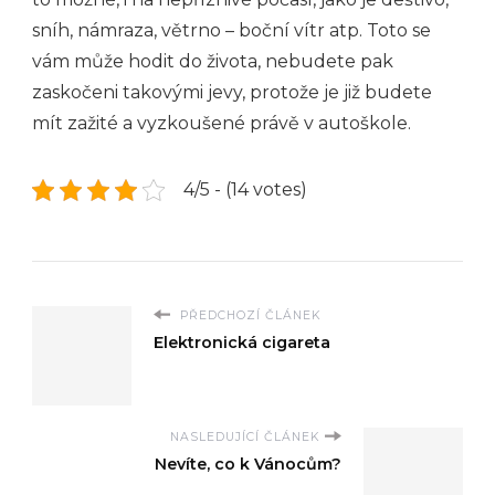
sníh, námraza, větrno – boční vítr atp. Toto se
vám může hodit do života, nebudete pak
zaskočeni takovými jevy, protože je již budete
mít zažité a vyzkoušené právě v autoškole.
4/5 - (14 votes)
PŘEDCHOZÍ ČLÁNEK
Elektronická cigareta
NASLEDUJÍCÍ ČLÁNEK
Nevíte, co k Vánocům?