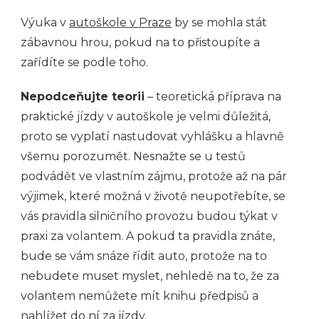
Výuka v
autoškole v Praze
by se mohla stát
zábavnou hrou, pokud na to přistoupíte a
zařídíte se podle toho.
Nepodceňujte teorii
– teoretická příprava na
praktické jízdy v autoškole je velmi důležitá,
proto se vyplatí nastudovat vyhlášku a hlavně
všemu porozumět. Nesnažte se u testů
podvádět ve vlastním zájmu, protože až na pár
výjimek, které možná v životě neupotřebíte, se
vás pravidla silničního provozu budou týkat v
praxi za volantem. A pokud ta pravidla znáte,
bude se vám snáze řídit auto, protože na to
nebudete muset myslet, nehledě na to, že za
volantem nemůžete mít knihu předpisů a
nahlížet do ní za jízdy.