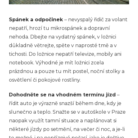
Spánek a odpočinek
– nevyspalý řidič za volant
nepatří, hrozí tu mikrospánek a dopravní
nehoda. Dbejte na vydatný spánek, v ložnici
důkladně větrejte, spěte v naprosté tmě a v
tichosti. Do ložnice nepatří televize, mobily ani
notebook. Výhodné je mít ložnici zcela
prázdnou a pouze tu mít postel, noční stolky a
osvětlení či pokojové rostliny.
Dohodněte se na vhodném termínu jízd
–
řídit auto je výrazně snazší během dne, kdy je
slunečno a teplo. Snažte se v autoškole v Praze
naopak využít tamní situace a naplánovat si
některé jízdy po setmění, na večer či noc, a je-li
to možné, i na nepříznivé počasí, jako je deštivo,