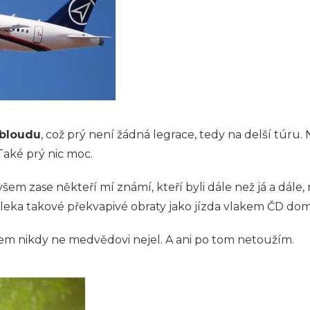
lbloudu
, což prý není žádná legrace, tedy na delší túru. 
 Také prý nic moc.
em zase někteří mí známí, kteří byli dále než já a dále, n
a takové překvapivé obraty jako jízda vlakem ČD dom
sem nikdy ne medvědovi nejel. A ani po tom netoužím.