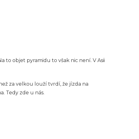
Na to objet pyramidu to však nic není. V Asii
ež za velkou louží tvrdí, že jízda na
a. Tedy zde u nás.