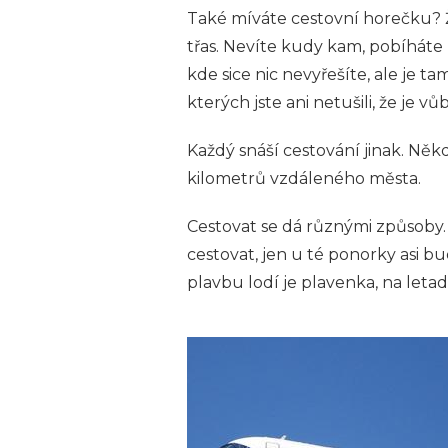
Také míváte cestovní horečku? Že
třas. Nevíte kudy kam, pobíhát
kde sice nic nevyřešíte, ale je t
kterých jste ani netušili, že je 
Každý snáší cestování jinak. Někd
kilometrů vzdáleného města.
Cestovat se dá různými způsoby.
cestovat, jen u té ponorky asi b
plavbu lodí je plavenka, na let