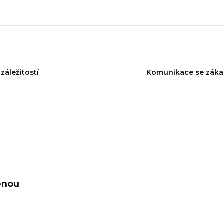
záležitostí
Komunikace se zákaz
enou