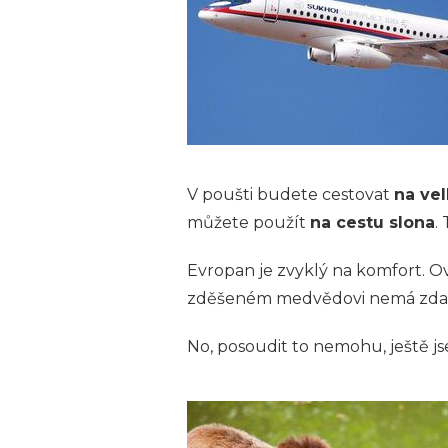
V poušti budete cestovat
na ve
můžete použít
na cestu slona
.
Evropan je zvyklý na komfort. Ovš
zděšeném medvědovi nemá zdalek
No, posoudit to nemohu, ještě j