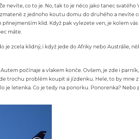
 nevíte, co to je. No, tak to je něco jako tanec svatého
e zmateně z jednoho koutu domu do druhého a nevíte co 
am přinejmenším klid. Když pak vylezete ven, je kolem vás
vůbec máte.
o je zcela klidný, i když jede do Afriky nebo Austrálie, 
 Autem počínaje a vlakem konče. Ovšem, je zde i parník,
ude trochu problém koupit si jízdenku. Hele, to by mne z
adlo je letenka. Co je tedy na ponorku. Ponorenka? Neb