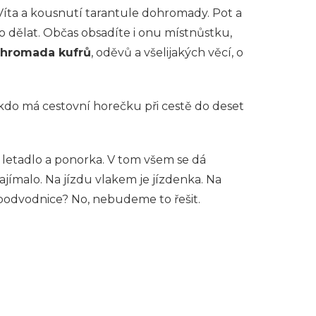
 Víta a kousnutí tarantule dohromady. Pot a
dělat. Občas obsadíte i onu místnůstku,
hromada kufrů
, oděvů a všelijakých věcí, o
někdo má cestovní horečku při cestě do deset
 letadlo a ponorka. V tom všem se dá
ajímalo. Na jízdu vlakem je jízdenka. Na
o podvodnice? No, nebudeme to řešit.