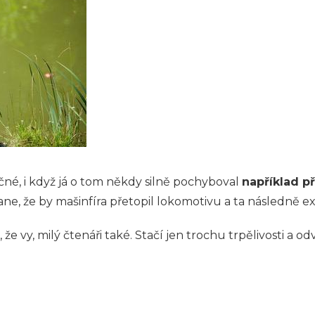
čné, i když já o tom někdy silně pochyboval
například př
ane, že by mašinfíra přetopil lokomotivu a ta následně 
že vy, milý čtenáři také. Stačí jen trochu trpělivosti a 