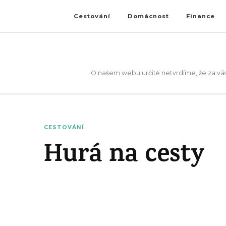
Cestování
Domácnost
Finance
O našem webu určitě netvrdíme, že za vás
CESTOVÁNÍ
Hurá na cesty