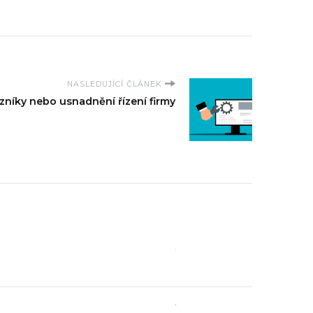
NASLEDUJÍCÍ ČLÁNEK
níky nebo usnadnění řízení firmy