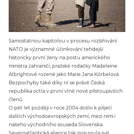
Samostatnou kapitolou v procesu rozšiřování
NATO je významné účinkování tehdejší
historicky první ženy na postu amerického
ministra zahraničí, pražské rodačky Madeleine
Albrightové rozené jako Marie Jana Kőrbelová.
Bezpochyby také díky ní se právě Česká
republika octla v první vlně nově přistoupivších
členů.
O pět let později v roce 2004 došlo k přijetí
dalších východoevropských zemí, mezi nimi i
našeho východního souseda Slovenska.
Severoatlantická aliance tak posunula své