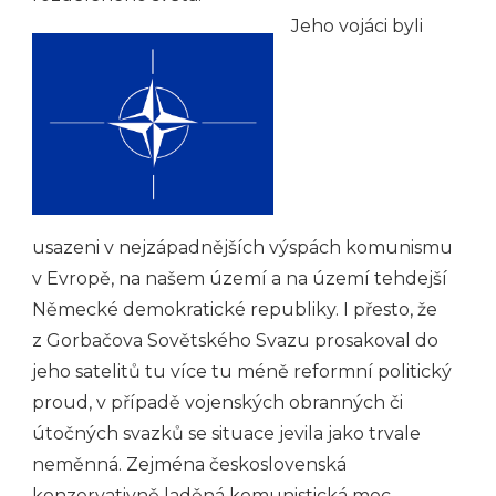
Jeho vojáci byli
usazeni v nejzápadnějších výspách komunismu
v Evropě, na našem území a na území tehdejší
Německé demokratické republiky. I přesto, že
z Gorbačova Sovětského Svazu prosakoval do
jeho satelitů tu více tu méně reformní politický
proud, v případě vojenských obranných či
útočných svazků se situace jevila jako trvale
neměnná. Zejména československá
konzervativně laděná komunistická moc