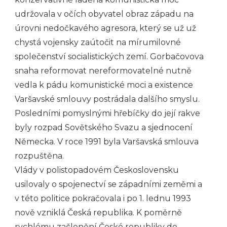
udržovala v očích obyvatel obraz západu na
úrovni nedočkavého agresora, který se už už
chystá vojensky zaútočit na mírumilovné
společenství socialistických zemí. Gorbačovova
snaha reformovat nereformovatelné nutně
vedla k pádu komunistické moci a existence
Varšavské smlouvy postrádala dalšího smyslu.
Posledními pomyslnými hřebíčky do její rakve
byly rozpad Sovětského Svazu a sjednocení
Německa. V roce 1991 byla Varšavská smlouva
rozpuštěna.
Vlády v polistopadovém Československu
usilovaly o spojenectví se západními zeměmi a
v této politice pokračovala i po 1. lednu 1993
nově vzniklá Česká republika. K poměrně
rychlému začlenění České republiky do