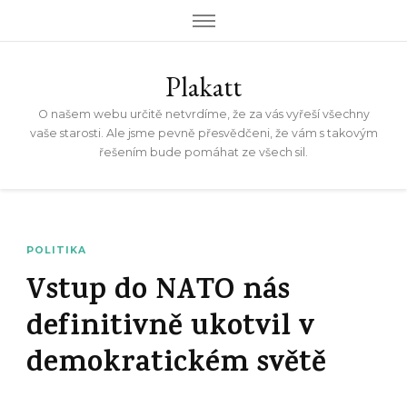
Plakatt
O našem webu určitě netvrdíme, že za vás vyřeší všechny
vaše starosti. Ale jsme pevně přesvědčeni, že vám s takovým
řešením bude pomáhat ze všech sil.
POLITIKA
Vstup do NATO nás
definitivně ukotvil v
demokratickém světě