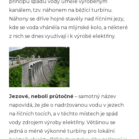
principu spádu vody uměle vyrobeným
kanálem, tzv. náhonem na běžící turbínu.
Náhony se dříve hojně stavěly nad říčními jezy,
kde se voda vháněla na mlýnské kolo, a některé
z nich se dnes využívají i k výrobě elektřiny.
Jezové, neboli průtočné
– samotný název
napovídá, že jde o nadržovanou vodu v jezech
na říčních tocích, a v těchto místech je spád
vody zdrojem výroby elektřiny. Většinou se
jedná o méně výkonné turbíny pro lokální