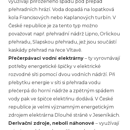
využívají přirozeného spádu pod přepad
přehradních hrází. Voda dopadá na lopatková
kola Francisových nebo Kaplanových turbín. V
České republice je za tento typ možno
považovat např. přehradní nádrž Lipno, Orlickou
přehradu, Slapskou přehradu, jež jsou součástí
kaskády přehrad na řece Vltavě.
Přečerpávací vodní elektrárny
– ty vyrovnávají
potřeby energetické špičky v elektrické
rozvodné síti pomocí dvou vodních nádrží. Při
přebytku energie v síti si přehrada vodu
přečerpá do horní nádrže a zpětným spádem
vody pak ve špičce elektřinu dodává. V České
republice je velmi významným energetickým
zdrojem
elektrárna
Dlouhé stráně v Jeseníkách.
Derivační zdroje, neboli náhonové
– využívají