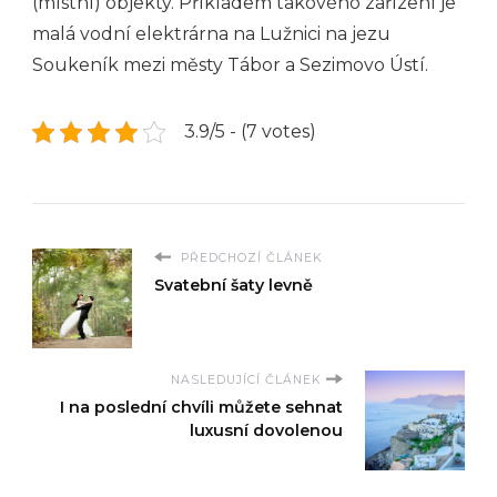
(místní) objekty. Příkladem takového zařízení je
malá vodní elektrárna na Lužnici na jezu
Soukeník mezi městy Tábor a Sezimovo Ústí.
3.9/5 - (7 votes)
PŘEDCHOZÍ ČLÁNEK
Svatební šaty levně
NASLEDUJÍCÍ ČLÁNEK
I na poslední chvíli můžete sehnat
luxusní dovolenou