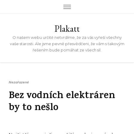
Plakatt
O našem webu určitě netvrdíme, že za vás vyřeší všechny
vaše starosti. Ale jsme pevně přesvědčeni, že vám s takovým
řešením bude pomáhat ze všech sil.
Nezařazené
Bez vodních elektráren
by to nešlo