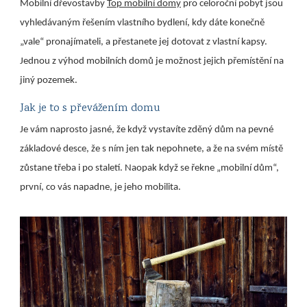
Mobilní dřevostavby
Top mobilní domy
pro celoroční pobyt jsou
vyhledávaným řešením vlastního bydlení, kdy dáte konečně
„vale“ pronajímateli, a přestanete jej dotovat z vlastní kapsy.
Jednou z výhod mobilních domů je možnost jejich přemístění na
jiný pozemek.
Jak je to s převážením domu
Je vám naprosto jasné, že když vystavíte zděný dům na pevné
základové desce, že s ním jen tak nepohnete, a že na svém místě
zůstane třeba i po staletí. Naopak když se řekne „mobilní dům“,
první, co vás napadne, je jeho mobilita.