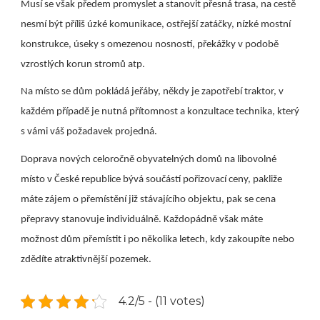
Musí se však předem promyslet a stanovit přesná trasa, na cestě
nesmí být příliš úzké komunikace, ostřejší zatáčky, nízké mostní
konstrukce, úseky s omezenou nosností, překážky v podobě
vzrostlých korun stromů atp.
Na místo se dům pokládá jeřáby, někdy je zapotřebí traktor, v
každém případě je nutná přítomnost a konzultace technika, který
s vámi váš požadavek projedná.
Doprava nových celoročně obyvatelných domů na libovolné
místo v České republice bývá součástí pořizovací ceny, pakliže
máte zájem o přemístění již stávajícího objektu, pak se cena
přepravy stanovuje individuálně. Každopádně však máte
možnost dům přemístit i po několika letech, kdy zakoupíte nebo
zdědíte atraktivnější pozemek.
4.2/5 - (11 votes)