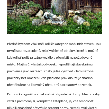
Předně bychom však měli odlišit kategorie mobilních staveb. Tou
první jsou nezateplené, relativně lehké objekty, které je možné
kdykoli připojit za tažné vozidlo a přemístit na požadované
místo. Mají svůj vlastní podvozek, nepodléhají stavebnímu
povolení a jako rekreační chaty je lze využívat v letní sezóně
prakticky bez omezení. Zde platí ono pravidlo, že je snadno
přestěhujete na libovolný přístupný a prostorný pozemek.
Druhou kategorii tvoří celoročně obyvatelné domy. Jde o stavby
větší a prostornější, kompletně zateplené, jejichž hmotnost
několikanásobně převyšuje sezonní domy. Nemají svůj vlastní